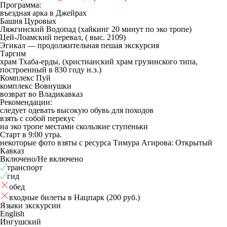
Программа
:
въездная арка в Джейрах
Башня Цуровых
Ляжгинский Водопад (хайкинг 20 минут по эко тропе)
Цей-Лоамский перевал, ( выс. 2109)
Эгикал — продолжительная пешая экскурсия
Таргим
храм Тхаба-ерды, (христианский храм грузинского типа,
построенный в 830 году н.э.)
Комплекс Пуй
комплекс Вовнушки
возврат во Владикавказ
Рекомендации
:
следует одевать высокую обувь для походов
взять с собой перекус
на эко тропе местами скользкие ступеньки
Старт в 9:00 утра.
некоторые фото взяты с ресурса Тимура Агирова: Открытый
Кавказ
Включено/Не включено
транспорт
гид
обед
входные билеты в Нацпарк (200 руб.)
Языки экскурсии
English
Ингушский