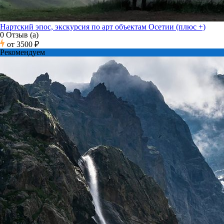
Нартский эпос, экскурсия по арт объектам Осетии (плюс +)
0 Отзыв (а)
от
3500 ₽
Рекомендуем