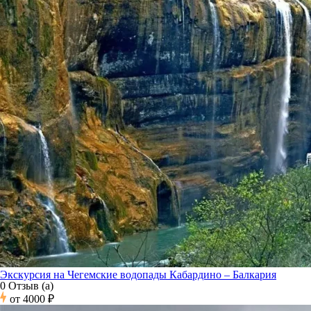
Экскурсия на Чегемские водопады Кабардино – Балкария
0 Отзыв (а)
от
4000 ₽