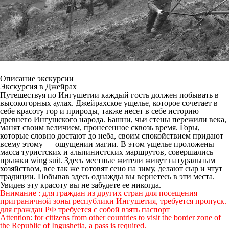
Описание экскурсии
Экскурсия в Джейрах
Путешествуя по Ингушетии каждый гость должен побывать в
высокогорных аулах. Джейрахское ущелье, которое сочетает в
себе красоту гор и природы, также несет в себе историю
древнего Ингушского народа. Башни, чьи стены пережили века,
манят своим величием, пронесенное сквозь время. Горы,
которые словно достают до неба, своим спокойствием придают
всему этому — ощущении магии. В этом ущелье проложены
масса туристских и альпинистских маршрутов, совершались
прыжки wing suit. Здесь местные жители живут натуральным
хозяйством, все так же готовят сено на зиму, делают сыр и чтут
традиции. Побывав здесь однажды вы вернетесь в эти места.
Увидев эту красоту вы не забудете ее никогда.
Внимание : для граждан из других стран для посещения
приграничной зоны республики Ингушетия, требуется пропуск.
для граждан РФ требуется с собой взять паспорт
Attention: for citizens from other countries to visit the border zone of
the Republic of Ingushetia, a pass is required.