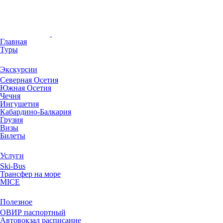
Главная
Туры
Экскурсии
Северная Осетия
Южная Осетия
Чечня
Ингушетия
Кабардино-Балкария
Грузия
Визы
Билеты
Услуги
Ski-Bus
Трансфер на море
MICE
Полезное
ОВИР паспортный
Автовокзал расписание