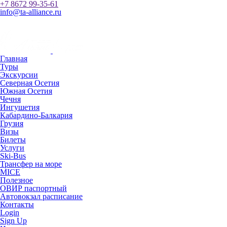
+7 8672 99-35-61
info@ta-alliance.ru
Главная
Туры
Экскурсии
Северная Осетия
Южная Осетия
Чечня
Ингушетия
Кабардино-Балкария
Грузия
Визы
Билеты
Услуги
Ski-Bus
Трансфер на море
MICE
Полезное
ОВИР паспортный
Автовокзал расписание
Контакты
Login
Sign Up