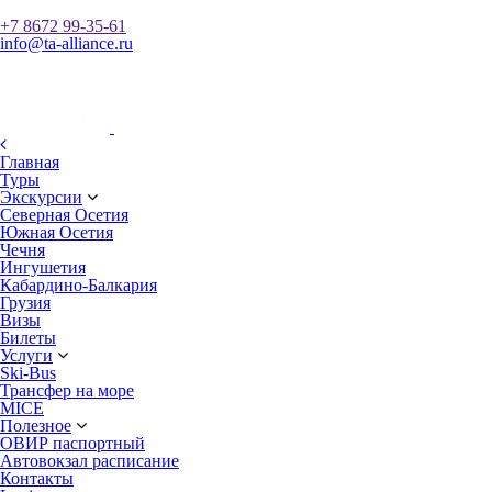
+7 8672 99-35-61
info@ta-alliance.ru
Главная
Туры
Экскурсии
Северная Осетия
Южная Осетия
Чечня
Ингушетия
Кабардино-Балкария
Грузия
Визы
Билеты
Услуги
Ski-Bus
Трансфер на море
MICE
Полезное
ОВИР паспортный
Автовокзал расписание
Контакты