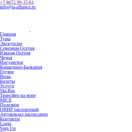
+7 8672 99-35-61
info@ta-alliance.ru
Главная
Туры
Экскурсии
Северная Осетия
Южная Осетия
Чечня
Ингушетия
Кабардино-Балкария
Грузия
Визы
Билеты
Услуги
Ski-Bus
Трансфер на море
MICE
Полезное
ОВИР паспортный
Автовокзал расписание
Контакты
Login
Sign Up