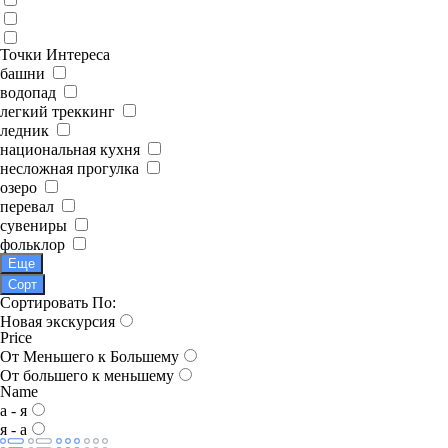
Точки Интереса
башни
водопад
легкий треккинг
ледник
национальная кухня
несложная прогулка
озеро
перевал
сувениры
фольклор
Еще
Сорт
Сортировать По:
Новая экскурсия
Price
От Меньшего к Большему
От большего к меньшему
Name
а - я
я - а