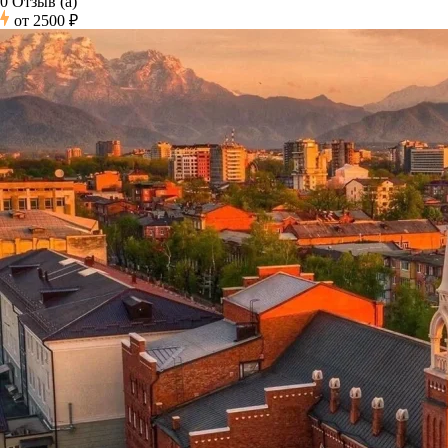
0 Отзыв (а)
от
2500 ₽