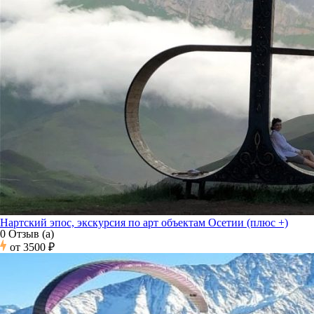
Нартский эпос, экскурсия по арт объектам Осетии (плюс +)
0 Отзыв (а)
от
3500 ₽