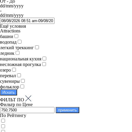
От - До
dd/mm/yyyy
-
dd/mm/yyyy
Ещё условия
Attractions
башни
водопад
легкий треккинг
ледник
национальная кухня
несложная прогулка
озеро
перевал
сувениры
фольклор
Искать
ФИЛЬТ ПО
Фильтр по Цене
применить
По Рейтингу