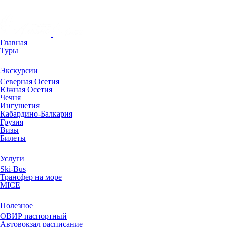
Главная
Туры
Экскурсии
Северная Осетия
Южная Осетия
Чечня
Ингушетия
Кабардино-Балкария
Грузия
Визы
Билеты
Услуги
Ski-Bus
Трансфер на море
MICE
Полезное
ОВИР паспортный
Автовокзал расписание