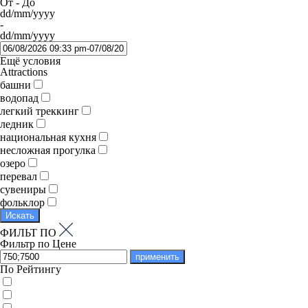
От - До
dd/mm/yyyy
-
dd/mm/yyyy
Ещё условия
Attractions
башни
водопад
легкий треккинг
ледник
национальная кухня
несложная прогулка
озеро
перевал
сувениры
фольклор
Искать
ФИЛЬТ ПО
Фильтр по Цене
применить
По Рейтингу