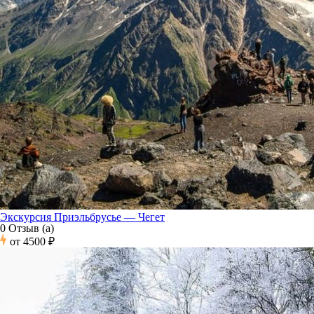
Экскурсия Приэльбрусье — Чегет
0 Отзыв (а)
от
4500 ₽