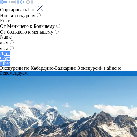
Сортировать По:
Новая экскурсия
Price
От Меньшего к Большему
От большего к меньшему
Name
а - я
я - а
Дата
Сорт
Filter
Экскурсии по Кабардино-Балкарии: 3 экскурсий найдено
Рекомендуем