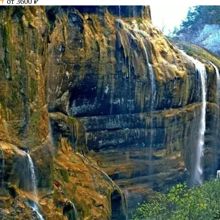
от
3600 ₽