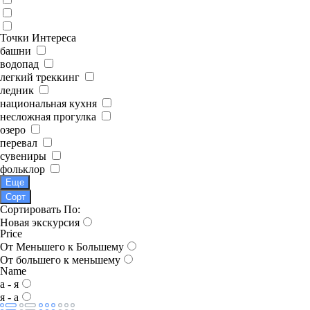
Точки Интереса
башни
водопад
легкий треккинг
ледник
национальная кухня
несложная прогулка
озеро
перевал
сувениры
фольклор
Еще
Сорт
Сортировать По:
Новая экскурсия
Price
От Меньшего к Большему
От большего к меньшему
Name
а - я
я - а