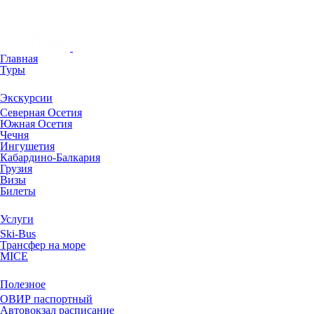
Главная
Туры
Экскурсии
Северная Осетия
Южная Осетия
Чечня
Ингушетия
Кабардино-Балкария
Грузия
Визы
Билеты
Услуги
Ski-Bus
Трансфер на море
MICE
Полезное
ОВИР паспортный
Автовокзал расписание